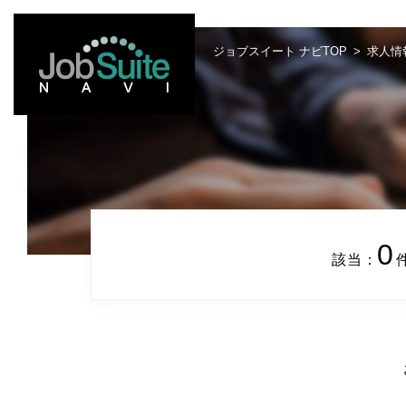
ジョブスイート ナビTOP
求人情
0
該当：