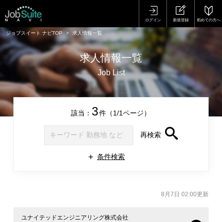
ログイン
新規登録
初めての方へ
ジョブスイート ナビTOP
求人情報一覧
求人情報一覧
Job List
3
該当：
件（1/1ページ）
再検索
条件検索
8月7日 02:00更新
ユナイテッドエンジニアリング株式会社