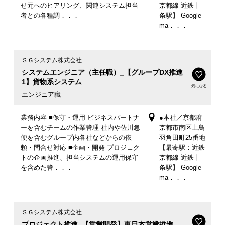
せ元へのヒアリング、関連システム担当
京都線 近鉄十
者との各種調．．．
条駅】 Google
ma．．．
ＳＧシステム株式会社
システムエンジニア（主任職）_【グループDX推進
1】貨物系システム
気になる
エンジニア職
業務内容 ■保守・運用 ビジネスパートナ
●本社／京都府
ーを含むチームの作業管理 社内や佐川急
京都市南区上鳥
便を含むグループ内各社などからの依
羽角田町25番地
頼・問合せ対応 ■企画・開発 プロジェク
【最寄駅：近鉄
トの企画推進、担当システムの運用保守
京都線 近鉄十
を含めた管．．．
条駅】 Google
ma．．．
ＳＧシステム株式会社
プロジェクト推進_【営業開発】東日本営業推進