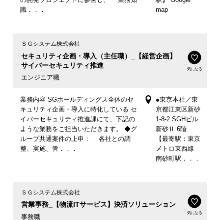
識．．．
map
ＳＧシステム株式会社
セキュリティ企画・導入（主任職）_【経営企画】
サイバーセキュリティ推進
気になる
エンジニア職
業務内容 SGホールディングス全体のセ
●東京本社／東
キュリティ企画・導入に特化している セ
京都江東区新砂
イバーセキュリティ推進課にて、下記の
1-8-2 SGHビル
ような業務をご担当いただきます。 ◆グ
新砂Ⅱ 6階
ループ共通案件の上申： 各社との調
【最寄駅：東京
整、実施、管．．．
メトロ東西線
南砂町駅．．．
ＳＧシステム株式会社
営業事務_【物流ITサービス】決済ソリューション
気になる
事務職