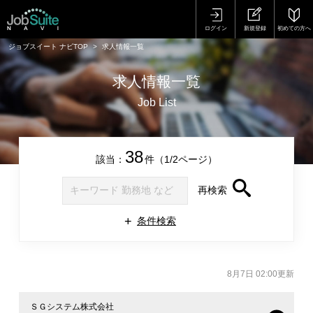
ログイン
新規登録
初めての方へ
ジョブスイート ナビTOP
求人情報一覧
求人情報一覧
Job List
38
該当：
件（1/2ページ）
再検索
条件検索
8月7日 02:00更新
ＳＧシステム株式会社