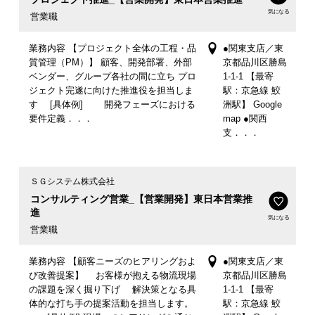
気になる
営業職
業務内容 【プロジェクト全体の工程・品
●関東支店／東
質管理（PM）】 顧客、開発部署、外部
京都品川区勝島
ベンダー、グループ各社の間に立ち プロ
1-1-1 【最寄
ジェクト完遂に向けた推進役を担当しま
駅：京急線 鮫
す [具体例] 開発フェーズにおける
洲駅】 Google
要件定義．．．
map ●関西
支．．．
ＳＧシステム株式会社
コンサルティング営業_【営業開発】東日本営業推
進
気になる
営業職
業務内容 【顧客ニーズのヒアリングおよ
●関東支店／東
び改善提案】 お客様が抱える物流現場
京都品川区勝島
の課題を深く掘り下げ 解決策となる具
1-1-1 【最寄
体的な打ち手の提案活動を担当します。
駅：京急線 鮫