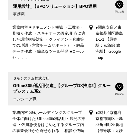
運用設計_【BPOソリューション】BPO運用
気になる
事務職
業務内容 ■ドキュメント領域 ・工数表・
●関東支店／東
見積り作成 ・スキャナーの設定/拠点に適
京都品川区勝島
した環境構築対応 ・クライアント倉庫等
1-1-1 【最寄
での現調（営業チームサポート） ・納品
駅：京急線 鮫
データ作成 ・簡単なツール開発 ■コール
洲駅】 Google
セ．．．
map
ＳＧシステム株式会社
Office365利活用促進_【グループDX推進2】グルー
プシステム系2
気になる
エンジニア職
業務内容 SGホールディングスグループ
●本社／京都府
全体に向けた Office365利活用・展開の推
京都市南区上鳥
進 ・佐川急便をはじめとするグループ内
羽角田町25番地
の事業会社から寄せられる 相談や依頼
【最寄駅：近鉄