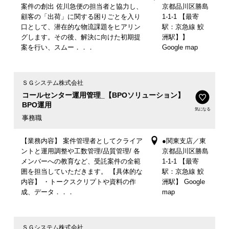
案件の創出 佐川急便の担当者と協力し、
京都品川区勝島
顧客の「出荷」に関する困りごとを入り
1-1-1 【最寄
口として、潜在的な物流課題をヒアリン
駅：京急線 鮫
グします。その後、解決に向けた初期提
洲駅】】
案を行い、スムー．．．
Google map
ＳＧシステム株式会社
コールセンター運用管理_【BPOソリューション】
BPO運用
気になる
事務職
【業務内容】 案件管理者としてクライア
●関東支店／東
ントと運用調整や工数管理/品質管理/ 各
京都品川区勝島
メンバーへの教育など、受託案件の全範
1-1-1 【最寄
囲を担当していただきます。 【具体的な
駅：京急線 鮫
内容】 ・トークスクリプトや資料の作
洲駅】 Google
成、データ．．．
map
ＳＧシステム株式会社