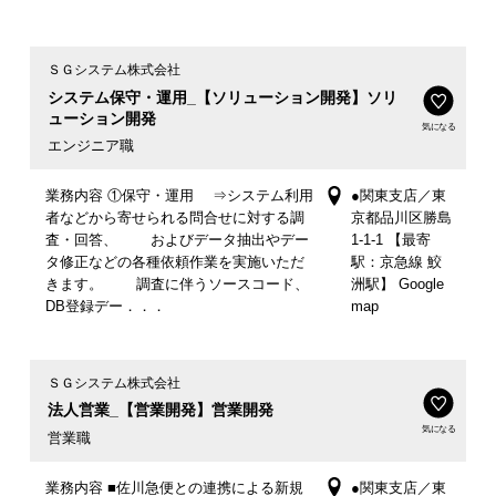
ＳＧシステム株式会社
システム保守・運用_【ソリューション開発】ソリ
ューション開発
気になる
エンジニア職
業務内容 ①保守・運用 ⇒システム利用
●関東支店／東
者などから寄せられる問合せに対する調
京都品川区勝島
査・回答、 およびデータ抽出やデー
1-1-1 【最寄
タ修正などの各種依頼作業を実施いただ
駅：京急線 鮫
きます。 調査に伴うソースコード、
洲駅】 Google
DB登録デー．．．
map
ＳＧシステム株式会社
法人営業_【営業開発】営業開発
気になる
営業職
業務内容 ■佐川急便との連携による新規
●関東支店／東