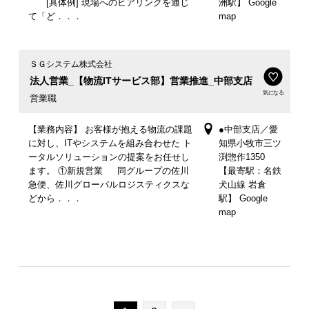
[具体例] 現場へのヒアリングを通じ
洲駅】 Google
て「ど．．．
map
ＳＧシステム株式会社
法人営業_【物流ITサービス部】営業推進_中部支店
気になる
営業職
【業務内容】 お客様が抱える物流の課題
●中部支店／愛
に対し、ITやシステムを組み合わせた ト
知県小牧市三ツ
ータルソリューションの提案をお任せし
渕惣作1350
ます。 ①新規営業 同グループの佐川
【最寄駅：名鉄
急便、佐川グローバルロジスティクスな
犬山線 岩倉
どから．．．
駅】 Google
map