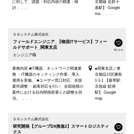
に対して、課題・対応内容の精査・検
京都線 近鉄十
討．．．
条駅】 Google
ma．．．
ＳＧシステム株式会社
フィールドエンジニア_【物流ITサービス】フィー
ルドサポート_関東支店
気になる
エンジニア職
業務内容 ■IT機器、ネットワーク関連業
●関東支店／東
務 ・IT機器のキッティング作業、導入、
京都品川区勝島
運用を実施。 ■ユーザー窓口対応、全国
1-1-1 【最寄駅:
案件調整 ・顧客対応を行い、全国規模の
京急線 鮫洲
案件における社内関係部署との調整を担
駅】 Google
当。 ．．．
map
ＳＧシステム株式会社
研究開発【グループDX推進2】スマートロジスティ
クス