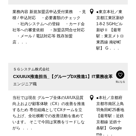
業務内容 新規加盟店申込受付業務 ・見
●東京本社／東
積 / 申込対応 ・必要書類のチェック
京都江東区新砂
・社内システムへの登録 ・カード会
1-8-2 SGHビル
社等への審査依頼 ・加盟店問合せ対応
新砂Ⅱ 【最寄
・メール / 電話対応等 既存加盟
駅：東京メトロ
店．．．
東西線 南砂町
駅】 G．．．
ＳＧシステム株式会社
CX/UIUX推進担当_【グループDX推進1】IT業務改革
気になる
エンジニア職
当社では現在 グループ全体のUI/UX品質
●本社／京都府
向上および顧客体験（CX）の改善を推進
京都市南区上鳥
するため 専任組織としてCXチームを立
羽角田町25番地
ち上げ、全社横断での改善活動を進めて
【最寄駅：近鉄
います。 そこで今回は実務をリードしな
京都線 近鉄十
がら ．．．
条駅】 Google
ma．．．