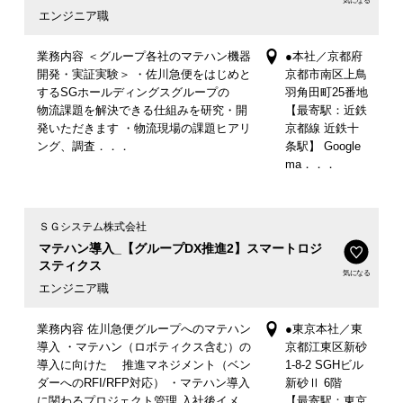
気になる
エンジニア職
業務内容 ＜グループ各社のマテハン機器
●本社／京都府
開発・実証実験＞ ・佐川急便をはじめと
京都市南区上鳥
するSGホールディングスグループの
羽角田町25番地
物流課題を解決できる仕組みを研究・開
【最寄駅：近鉄
発いただきます ・物流現場の課題ヒアリ
京都線 近鉄十
ング、調査．．．
条駅】 Google
ma．．．
ＳＧシステム株式会社
マテハン導入_【グループDX推進2】スマートロジ
スティクス
気になる
エンジニア職
業務内容 佐川急便グループへのマテハン
●東京本社／東
導入 ・マテハン（ロボティクス含む）の
京都江東区新砂
導入に向けた 推進マネジメント（ベン
1-8-2 SGHビル
ダーへのRFI/RFP対応） ・マテハン導入
新砂Ⅱ 6階
に関わるプロジェクト管理 入社後イメ
【最寄駅：東京