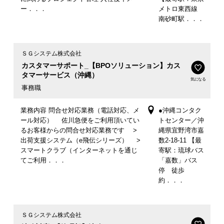
ー．．．
メトロ東西線
南砂町駅．．．
ＳＧシステム株式会社
カスタマーサポート_【BPOソリューション】カス
タマーサービス（沖縄）
気になる
事務職
業務内容 問合せ対応業務（電話対応、メ
●沖縄コンタク
ール対応） 佐川急便をご利用頂いてい
トセンター／沖
るお客様からの問合せ対応業務です >
縄県宜野湾市嘉
出荷支援システム（e飛伝シリーズ） >
数2-18-11 【最
スマートクラブ（インターネットを通じ
寄駅：琉球バス
てご利用．．．
「嘉数」バス
停 徒歩
約．．．
ＳＧシステム株式会社