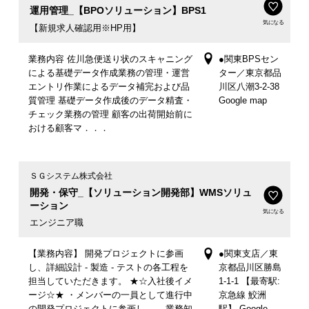
運用管理_【BPOソリューション】BPS1
気になる
【新規求人確認用※HP用】
業務内容 佐川急便送り状のスキャニング
●関東BPSセン
による基礎データ作成業務の管理・運営
ター／東京都品
エントリ作業によるデータ補完および品
川区八潮3-2-38
質管理 基礎データ作成後のデータ精査・
Google map
チェック業務の管理 顧客の出荷開始前に
おける顧客マ．．．
ＳＧシステム株式会社
開発・保守_【ソリューション開発部】WMSソリュ
ーション
気になる
エンジニア職
【業務内容】 開発プロジェクトに参画
●関東支店／東
し、詳細設計 - 製造 - テストの各工程を
京都品川区勝島
担当していただきます。 ★☆入社後イメ
1-1-1 【最寄駅:
ージ☆★ ・メンバーの一員として進行中
京急線 鮫洲
の開発プロジェクトに参画し、 業務知
駅】 Google