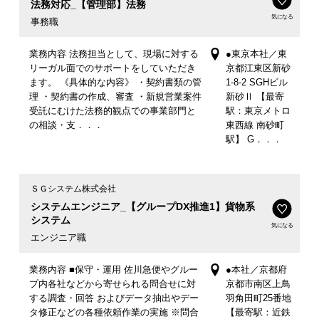
法務対応_【管理部】法務
気になる
事務職
業務内容 法務担当として、現場に対する
●東京本社／東
リーガル面でのサポートをしていただき
京都江東区新砂
ます。 《具体的な内容》 ・契約書類の管
1-8-2 SGHビル
理 ・契約書の作成、審査 ・新規営業案件
新砂Ⅱ 【最寄
受託にむけた法務的観点での事業部門と
駅：東京メトロ
の相談・支．．．
東西線 南砂町
駅】 G．．．
ＳＧシステム株式会社
システムエンジニア_【グループDX推進1】貨物系
システム
気になる
エンジニア職
業務内容 ■保守・運用 佐川急便やグルー
●本社／京都府
プ内各社などから寄せられる問合せに対
京都市南区上鳥
する調査・回答 およびデータ抽出やデー
羽角田町25番地
タ修正などの各種依頼作業の実施 ※問合
【最寄駅：近鉄